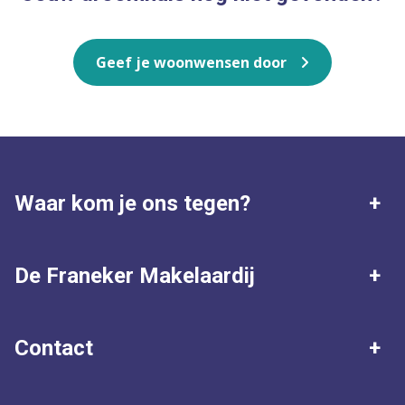
Geef je woonwensen door
Waar kom je ons tegen?
Franeker
Harlingen
De Franeker Makelaardij
Dronrijp
Peins
Waardebepaling
5 beloftes
Contact
Ried
Tzum
Klantbeoordelingen
Zoekopdracht plaatsen
Algemeen nummer
Achlum
Ons complete werkgebied