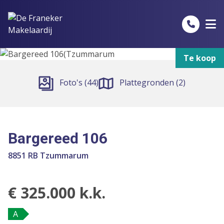
Spring naar inhoud
Te koop
Foto's (44)
Plattegronden (2)
Bargereed 106
8851 RB Tzummarum
€ 325.000 k.k.
A