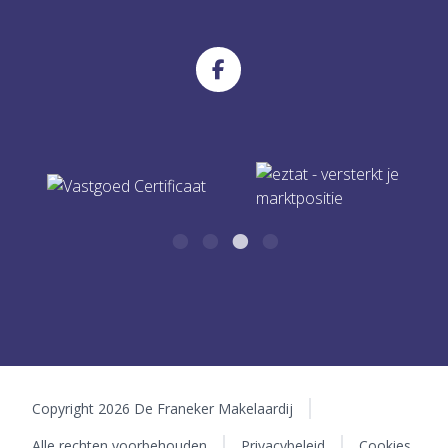
De Franeker Makelaardij
E-mail
Dijkstraat 56
info@defranekermakelaardij.nl
8801 LW Franeker
Copyright 2026 De Franeker Makelaardij
Alle rechten voorbehouden
Privacybeleid
Cookies