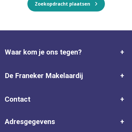
Zoekopdracht plaatsen
Waar kom je ons tegen?
Franeker
Harlingen
De Franeker Makelaardij
Dronrijp
Peins
Waardebepaling
5 beloftes
Contact
Ried
Tzum
Klantbeoordelingen
Zoekopdracht plaatsen
Algemeen nummer
Achlum
Ons complete werkgebied
Adresgegevens
0517 - 394 745