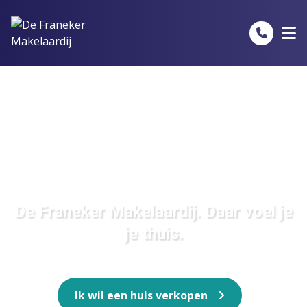
Spring naar inhoud
De Franeker Makelaardij. Daar voel je
je thuis.
Ik wil een huis verkopen