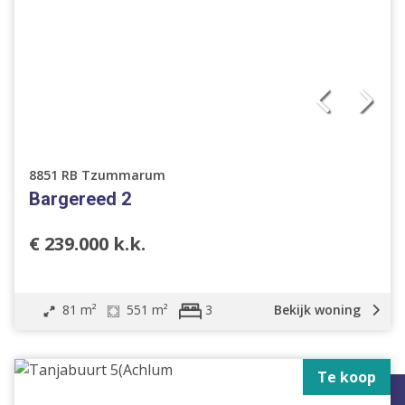
8851 RB Tzummarum
Bargereed 2
€ 239.000 k.k.
81 m²
551 m²
Bekijk woning
3
Te koop