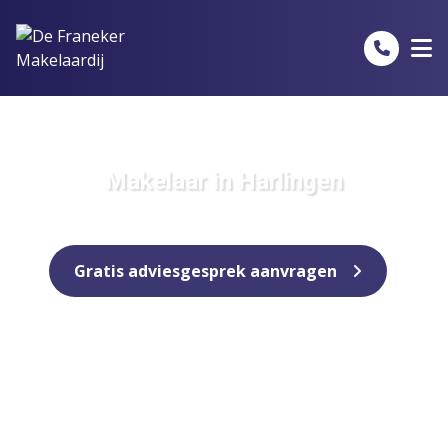
Spring naar inhoud
Makelaar in Harlingen
Gratis adviesgesprek aanvragen