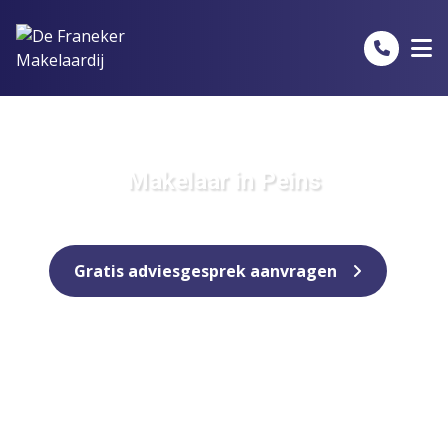
Spring naar inhoud
Makelaar in Peins
Gratis adviesgesprek aanvragen