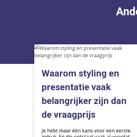
Ande
Waarom
styling
en
presentatie
Waarom styling en
vaak
belangrijker
presentatie vaak
zijn
belangrijker zijn dan
dan
de
de vraagprijs
vraagprijs
Je hebt maar één kans voor een eerste
indruk. En die ontstaat vaak al voordat