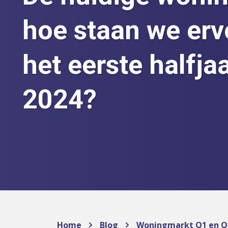
hoe staan we erv
het eerste halfja
2024?
Home
Blog
Woningmarkt Q1 en Q