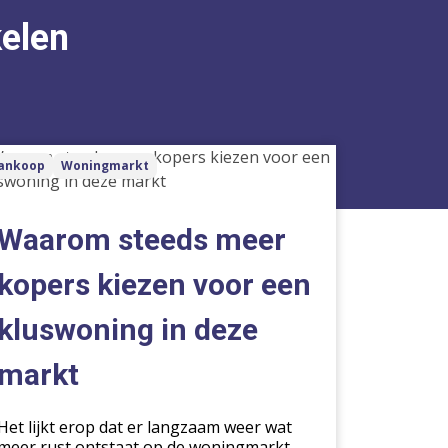
kelen
arom
ankoop
Woningmarkt
eds
er
ers
Waarom steeds meer
zen
r
kopers kiezen voor een
n
kluswoning in deze
swoning
markt
e
kt
Het lijkt erop dat er langzaam weer wat
meer rust ontstaat op de woningmarkt.