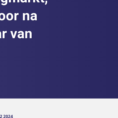
oor na
ar van
2 2024