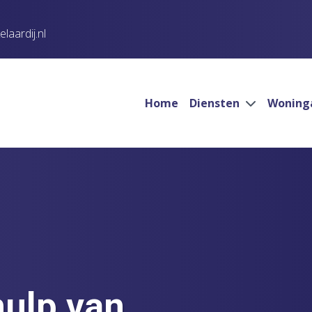
aardij.nl
Home
Diensten
Woning
hulp van