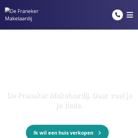
Spring naar inhoud
De Franeker Makelaardij. Daar voel je
je thuis.
Ik wil een huis verkopen