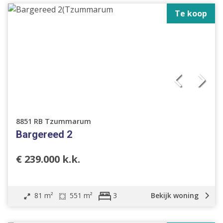
Te koop
8851 RB Tzummarum
Bargereed 2
€ 239.000 k.k.
81 m²
551 m²
Bekijk woning
3