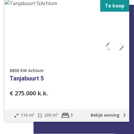
Te koop
8806 KW Achlum
Tanjabuurt 5
€ 275.000 k.k.
110 m²
209 m²
Bekijk woning
3