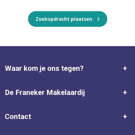
Zoekopdracht plaatsen
Waar kom je ons tegen?
Franeker
Harlingen
De Franeker Makelaardij
Dronrijp
Peins
Waardebepaling
5 beloftes
Contact
Ried
Tzum
Klantbeoordelingen
Zoekopdracht plaatsen
Algemeen nummer
Achlum
Ons complete werkgebied